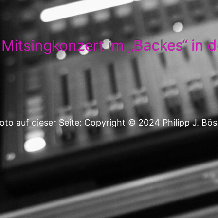
 Mitsingkonzert im „Backes“ in 
oto auf dieser Seite: Copyright © 2024 Philipp J. Bös