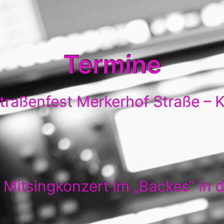
H
Termine
traßenfest Merkerhof Straße – 
 Mitsingkonzert im „Backes“ in 